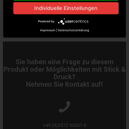
Individuelle Einstellungen
Bewertungen
0
Bewertungen lesen, schreiben und diskutieren...
mehr
Powered by
Impressum
|
Datenschutzerklärung
Sie haben eine Frage zu diesem
Produkt oder Möglichkeiten mit Stick &
Druck?
Nehmen Sie Kontakt auf!
+49 (0)2572 94301-0