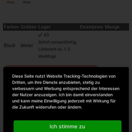
Black
White
Farben
Größen
Lager
Einzelpreis
Menge
43
Sofort versandfertig,
Black
Meter
Lieferzeit ca. 1-3
Werktage
IN DEN WARENKORB
Diese Seite nutzt Website Tracking-Technologien von
Dritten, um ihre Dienste anzubieten, stetig zu
verbessern und Werbung entsprechend der Interessen
der Nutzer anzuzeigen. Ich bin damit einverstanden
und kann meine Einwilligung jederzeit mit Wirkung für
die Zukunft widerrufen oder ändern.
Beschreibung
Poli-Flex, Poli-Flex® Turbo 4901-1 / 4902-1 Material:
Ich stimme zu
Polyurethan (PU) ...
mehr