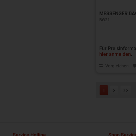
MESSENGER BA
BG21
Für Preisinforma
hier anmelden
.
Vergleichen
1
Service Hotline
Shop Servic