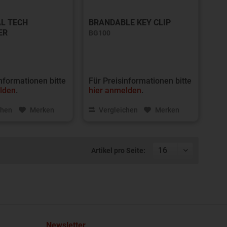
AL TECH
BRANDABLE KEY CLIP
ER
BG100
nformationen bitte
Für Preisinformationen bitte
lden
.
hier anmelden
.
chen
Merken
Vergleichen
Merken
Artikel pro Seite:
Newsletter