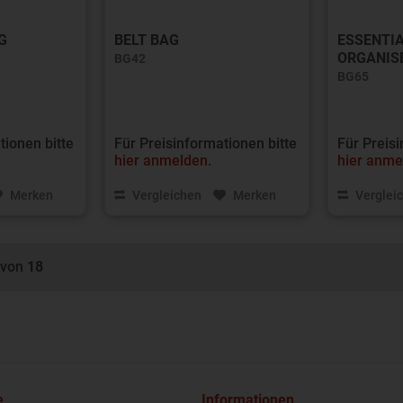
G
BELT BAG
ESSENTI
ORGANIS
BG42
BG65
tionen bitte
Für Preisinformationen bitte
Für Preisi
hier anmelden
.
hier anme
Merken
Vergleichen
Merken
Verglei
von
18
e
Informationen