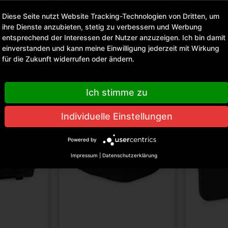
Diese Seite nutzt Website Tracking-Technologien von Dritten, um
tionen bitte
Für Preisinformationen bitte
Für Preisi
ihre Dienste anzubieten, stetig zu verbessern und Werbung
hier anmelden
.
hier anme
entsprechend der Interessen der Nutzer anzuzeigen. Ich bin damit
einverstanden und kann meine Einwilligung jederzeit mit Wirkung
Merken
Vergleichen
Merken
Verglei
für die Zukunft widerrufen oder ändern.
Ich stimme zu
Individuelle Einstellungen
Powered by
Impressum
|
Datenschutzerklärung