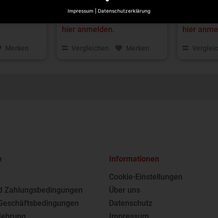
Impressum
|
Datenschutzerklärung
tionen bitte
Für Preisinformationen bitte
Für Preisi
hier anmelden
.
hier anme
Merken
Vergleichen
Merken
Verglei
e
Informationen
Cookie-Einstellungen
d Zahlungsbedingungen
Über uns
Geschäftsbedingungen
Datenschutz
lehrung
Impressum