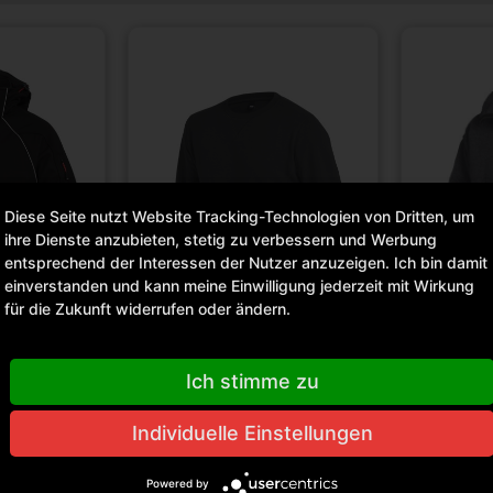
Diese Seite nutzt Website Tracking-Technologien von Dritten, um
ihre Dienste anzubieten, stetig zu verbessern und Werbung
entsprechend der Interessen der Nutzer anzuzeigen. Ich bin damit
einverstanden und kann meine Einwilligung jederzeit mit Wirkung
für die Zukunft widerrufen oder ändern.
Ich stimme zu
FHB TIMO SWEATSHIRT
FHB ROB
Individuelle Einstellungen
KE
TROYER
FHB79498
FHB33344
Powered by