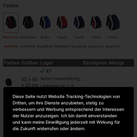
Black|Classic
Black|Graphite
Bright
Classic
French
French
French
Red|White
Grey|White
Royal|Black|White
Red|Black|White
Navy|Bright
Navy|Classic
Navy|French
Royal|White
Red|White
Navy|White
Farben
Größen
Lager
Einzelpreis
Menge
47
Sofort versandfertig,
32 x 45
x 23 cm
Lieferzeit ca. 1-3
Werktage
Diese Seite nutzt Website Tracking-Technologien von
Dritten, um ihre Dienste anzubieten, stetig zu
IN DEN WARENKORB
verbessern und Werbung entsprechend der Interessen
der Nutzer anzuzeigen. Ich bin damit einverstanden
und kann meine Einwilligung jederzeit mit Wirkung für
die Zukunft widerrufen oder ändern.