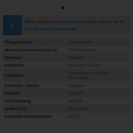
Bitte
registrieren
Sie sich bzw. melden sich an, um in
den Warenkorb zu gelangen.
Pflegehinweis:
Handwäsche
Materialzusammensetzung:
100% Polyester
Material:
Polyester
Kollektion:
Rennsport Saison
Reflektierend|Kontrast /
Farbigkeit:
Mehrfarbig
Hersteller / Marke:
BagBase
Produkt:
Taschen
Zertifizierung:
SA8000
Artikel (Art):
Rucksäcke
Herstellerartikelnummer:
BG571