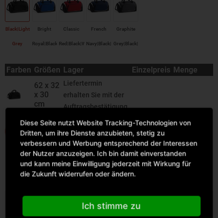
Black|Light
Bright
Classic
French
Graphite
Grey
Royal|Black|White
Red|Black|White
Navy|Black|White
Grey|Black|White
Farben
Größen
Lager
Einzelpreis
Menge
Liefertermin
62 x 32
x 30
erhalten Sie mit der
cm
Auftragsbestätigung
Diese Seite nutzt Website Tracking-Technologien von
IN DEN WARENKORB
Dritten, um ihre Dienste anzubieten, stetig zu
verbessern und Werbung entsprechend der Interessen
der Nutzer anzuzeigen. Ich bin damit einverstanden
und kann meine Einwilligung jederzeit mit Wirkung für
die Zukunft widerrufen oder ändern.
Beschreibung
Ich stimme zu
Quadra, Pro Team Holdall Material: Polyester