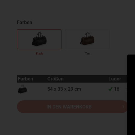
Black
Tan
Farben
Größen
Lager
54 x 33 x 29 cm
16
Sofo
IN DEN WARENKORB