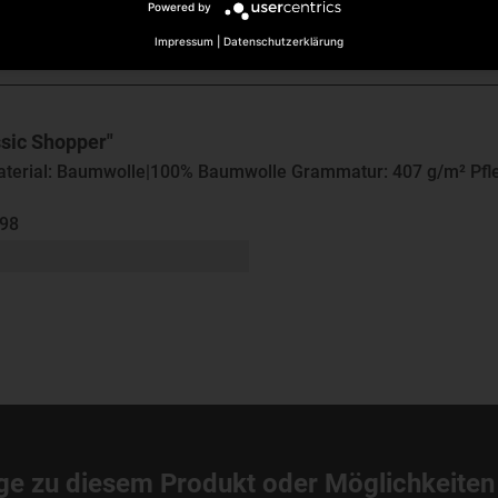
Powered by
Impressum
|
Datenschutzerklärung
ssic Shopper"
 Material: Baumwolle|100% Baumwolle Grammatur: 407 g/m² Pf
298
ge zu diesem Produkt oder Möglichkeiten