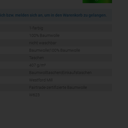
ich bzw. melden sich an, um in den Warenkorb zu gelangen.
1-farbig
100% Baumwolle
nicht waschbar
Baumwolle|100% Baumwolle
Taschen
407 g/m²
Baumwolltaschen|Einkaufstaschen
Westford Mill
Fairtrade-zertifizierte Baumwolle
W623