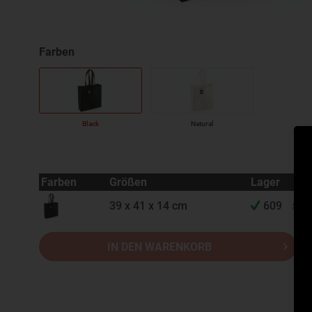
Black
Natural
Farben
Größen
Lager
39 x 41 x 14 cm
609
Sofo
IN DEN WARENKORB