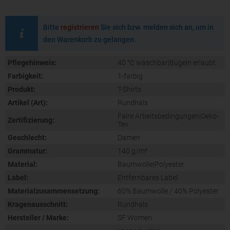
Bitte
registrieren
Sie sich bzw. melden sich an, um in
den Warenkorb zu gelangen.
Pflegehinweis:
40 °C waschbar|Bügeln erlaubt
Farbigkeit:
1-farbig
Produkt:
T-Shirts
Artikel (Art):
Rundhals
Faire Arbeitsbedingungen|Oeko-
Zertifizierung:
Tex
Geschlecht:
Damen
Grammatur:
140 g/m²
Material:
Baumwolle|Polyester
Label:
Entfernbares Label
Materialzusammensetzung:
60% Baumwolle / 40% Polyester
Kragenausschnitt:
Rundhals
Hersteller / Marke:
SF Women