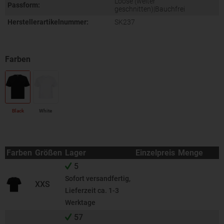
Loose (weiter
Passform:
geschnitten)|Bauchfrei
Herstellerartikelnummer:
SK237
Black
White
Farben
Größen
Lager
Einzelpreis
Menge
5
Sofort versandfertig,
XXS
Lieferzeit ca. 1-3
Werktage
57