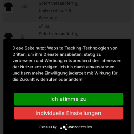
Sofort versandfertig,
XS
Lieferzeit ca. 1-3
Werktage
34
Sofort versandfertig,
S
Lieferzeit ca. 1-3
Diese Seite nutzt Website Tracking-Technologien von
Werktage
Dritten, um ihre Dienste anzubieten, stetig zu
27
verbessern und Werbung entsprechend der Interessen
Sofort versandfertig,
der Nutzer anzuzeigen. Ich bin damit einverstanden
M
Lieferzeit ca. 1-3
und kann meine Einwilligung jederzeit mit Wirkung für
Werktage
die Zukunft widerrufen oder ändern.
Liefertermin
L
erhalten Sie mit der
Ich stimme zu
Auftragsbestätigung
45
Individuelle Einstellungen
Sofort versandfertig,
XL
Lieferzeit ca. 1-3
Powered by
Werktage