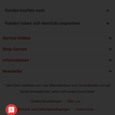
Kunden kauften auch
Kunden haben sich ebenfalls angesehen
Service Hotline
Shop Service
Informationen
Newsletter
* Alle Preise verstehen sich zzgl. Mehrwertsteuer und
Versandkosten
und ggf.
Nachnahmegebühren, wenn nicht anders beschrieben
Cookie-Einstellungen
Über uns
Versand- und Zahlungsbedingungen
Datenschutz