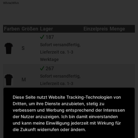
White|White
Farben
Größen
Lager
Einzelpreis
Menge
187
Sofort versandfertig,
S
Lieferzeit ca. 1-3
Werktage
267
Sofort versandfertig,
M
Lieferzeit ca. 1-3
Werktage
Diese Seite nutzt Website Tracking-Technologien von
322
Dritten, um ihre Dienste anzubieten, stetig zu
Sofort versandfertig,
verbessern und Werbung entsprechend der Interessen
L
Lieferzeit ca. 1-3
der Nutzer anzuzeigen. Ich bin damit einverstanden
Werktage
und kann meine Einwilligung jederzeit mit Wirkung für
die Zukunft widerrufen oder ändern.
385