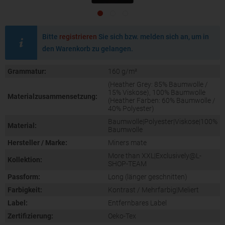
Bitte
registrieren
Sie sich bzw. melden sich an, um in
den Warenkorb zu gelangen.
Grammatur:
160 g/m²
(Heather Grey: 85% Baumwolle /
15% Viskose), 100% Baumwolle
Materialzusammensetzung:
(Heather Farben: 60% Baumwolle /
40% Polyester)
Baumwolle|Polyester|Viskose|100%
Material:
Baumwolle
Hersteller / Marke:
Miners mate
More than XXL|Exclusively@L-
Kollektion:
SHOP-TEAM
Passform:
Long (länger geschnitten)
Farbigkeit:
Kontrast / Mehrfarbig|Meliert
Label:
Entfernbares Label
Zertifizierung:
Oeko-Tex