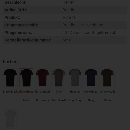
Geschlecht:
Herren
Artikel (Art):
Rundhals
Produkt:
T-Shirts
Kragenausschnitt:
Rundhals|Nackenband
Pflegehinweis:
40 °C waschbar|Bügeln erlaubt
Herstellerartikelnummer:
MY111
Black|Black
Black|Heather
Burgundy|Heather
Grey
Heather
Navy|Heather
Olive|Heather
Black
Burgundy
Solid|Heather
Grey|Grey
Navy
Olive
Grey
Solid