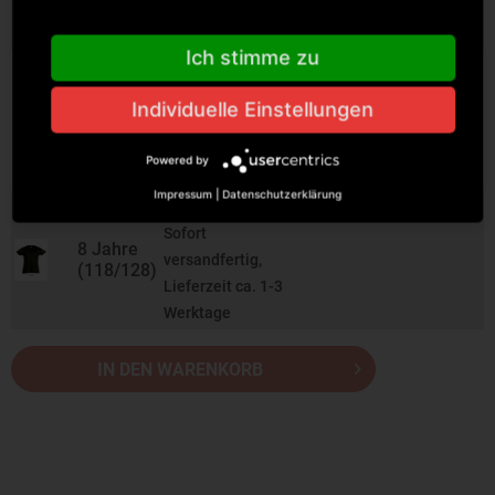
Lieferzeit ca. 1-3
Werktage
Ich stimme zu
51
Sofort
Individuelle Einstellungen
6 Jahre
versandfertig,
(106/116)
Lieferzeit ca. 1-3
Powered by
Werktage
Impressum
|
Datenschutzerklärung
75
Sofort
8 Jahre
versandfertig,
(118/128)
Lieferzeit ca. 1-3
Werktage
IN DEN WARENKORB