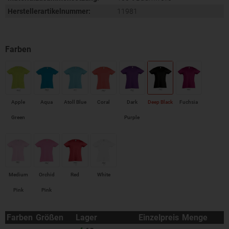
Herstellerartikelnummer:
11981
Apple
Aqua
Atoll Blue
Coral
Dark
Deep Black
Fuchsia
Green
Purple
Medium
Orchid
Red
White
Pink
Pink
Farben
Größen
Lager
Einzelpreis
Menge