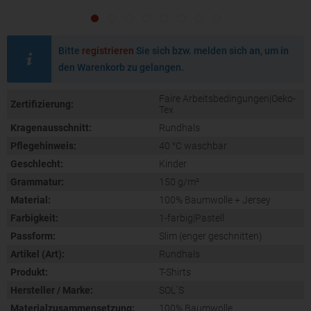
Bitte
registrieren
Sie sich bzw. melden sich an, um in
den Warenkorb zu gelangen.
Faire Arbeitsbedingungen|Oeko-
Zertifizierung:
Tex
Kragenausschnitt:
Rundhals
Pflegehinweis:
40 °C waschbar
Geschlecht:
Kinder
Grammatur:
150 g/m²
Material:
100% Baumwolle + Jersey
Farbigkeit:
1-farbig|Pastell
Passform:
Slim (enger geschnitten)
Artikel (Art):
Rundhals
Produkt:
T-Shirts
Hersteller / Marke:
SOL´S
Materialzusammensetzung:
100% Baumwolle