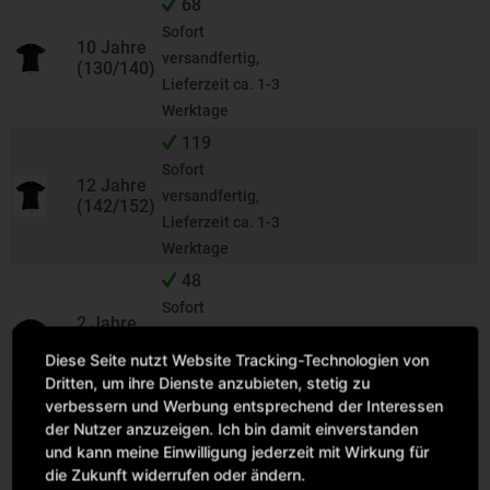
68
Sofort
10 Jahre
versandfertig,
(130/140)
Lieferzeit ca. 1-3
Werktage
119
Sofort
12 Jahre
versandfertig,
(142/152)
Lieferzeit ca. 1-3
Werktage
48
Sofort
2 Jahre
versandfertig,
(86/94)
Diese Seite nutzt Website Tracking-Technologien von
Lieferzeit ca. 1-3
Dritten, um ihre Dienste anzubieten, stetig zu
Werktage
verbessern und Werbung entsprechend der Interessen
78
der Nutzer anzuzeigen. Ich bin damit einverstanden
Sofort
und kann meine Einwilligung jederzeit mit Wirkung für
4 Jahre
versandfertig,
die Zukunft widerrufen oder ändern.
(96/104)