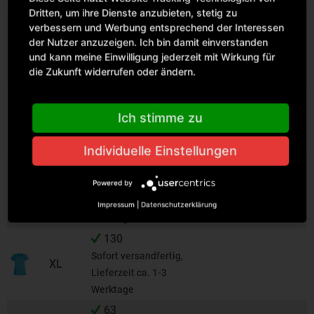
Werktage
Dritten, um ihre Dienste anzubieten, stetig zu
177
verbessern und Werbung entsprechend der Interessen
Sofort versandfertig,
der Nutzer anzuzeigen. Ich bin damit einverstanden
S
und kann meine Einwilligung jederzeit mit Wirkung für
Lieferzeit ca. 1-3
die Zukunft widerrufen oder ändern.
Werktage
225
Sofort versandfertig,
Ich stimme zu
M
Lieferzeit ca. 1-3
Werktage
Individuelle Einstellungen
129
Powered by
Sofort versandfertig,
L
Lieferzeit ca. 1-3
Impressum
|
Datenschutzerklärung
Werktage
130
Sofort versandfertig,
XL
Lieferzeit ca. 1-3
Werktage
63