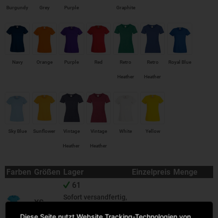
Burgundy
Grey
Purple
Graphite
(Solid)
Navy
Orange
Purple
Red
Retro
Retro
Royal Blue
Heather
Heather
Green
Royal
Sky Blue
Sunflower
Vintage
Vintage
White
Yellow
Heather
Heather
Navy
Red
Farben
Größen
Lager
Einzelpreis
Menge
61
Sofort versandfertig,
XS
Lieferzeit ca. 1-3
Diese Seite nutzt Website Tracking-Technologien von