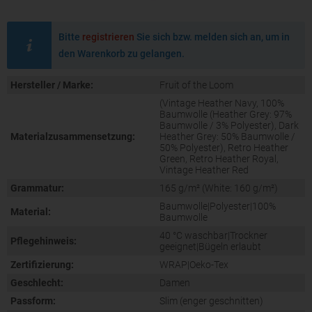
Bitte
registrieren
Sie sich bzw. melden sich an, um in
den Warenkorb zu gelangen.
Hersteller / Marke:
Fruit of the Loom
(Vintage Heather Navy, 100%
Baumwolle (Heather Grey: 97%
Baumwolle / 3% Polyester), Dark
Materialzusammensetzung:
Heather Grey: 50% Baumwolle /
50% Polyester), Retro Heather
Green, Retro Heather Royal,
Vintage Heather Red
Grammatur:
165 g/m² (White: 160 g/m²)
Baumwolle|Polyester|100%
Material:
Baumwolle
40 °C waschbar|Trockner
Pflegehinweis:
geeignet|Bügeln erlaubt
Zertifizierung:
WRAP|Oeko-Tex
Geschlecht:
Damen
Passform:
Slim (enger geschnitten)