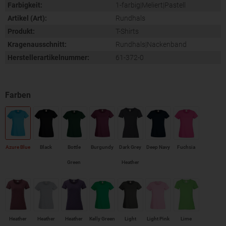
Farbigkeit:
1-farbig|Meliert|Pastell
Artikel (Art):
Rundhals
Produkt:
T-Shirts
Kragenausschnitt:
Rundhals|Nackenband
Herstellerartikelnummer:
61-372-0
Azure Blue
Black
Bottle
Burgundy
Dark Grey
Deep Navy
Fuchsia
Green
Heather
Heather
Heather
Heather
Kelly Green
Light
Light Pink
Lime