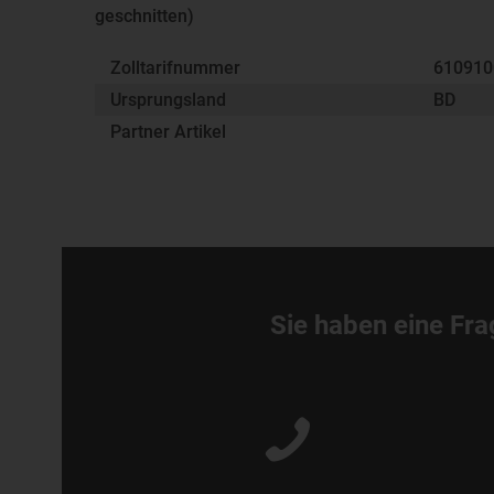
geschnitten)
Zolltarifnummer
61091
Ursprungsland
BD
Partner Artikel
Sie haben eine Fra