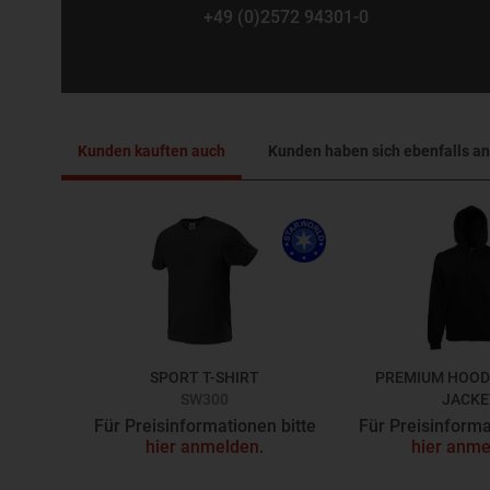
+49 (0)2572 94301-0
Kunden kauften auch
Kunden haben sich ebenfalls a
SPORT T-SHIRT
PREMIUM HOOD
SW300
JACKE
F401
Für Preisinformationen bitte
Für Preisinforma
hier anmelden
.
hier anme