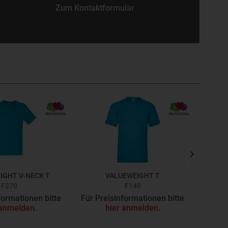
Zum Kontaktformular
IGHT V-NECK T
VALUEWEIGHT T
F270
F140
formationen bitte
Für Preisinformationen bitte
Für Pr
 anmelden
.
hier anmelden
.