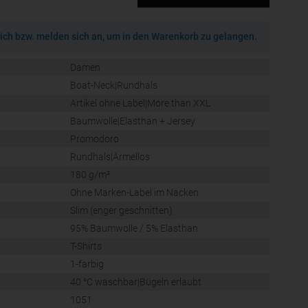
ich bzw. melden sich an, um in den Warenkorb zu gelangen.
Damen
Boat-Neck|Rundhals
Artikel ohne Label|More than XXL
Baumwolle|Elasthan + Jersey
Promodoro
Rundhals|Ärmellos
180 g/m²
Ohne Marken-Label im Nacken
Slim (enger geschnitten)
95% Baumwolle / 5% Elasthan
T-Shirts
1-farbig
40 °C waschbar|Bügeln erlaubt
1051