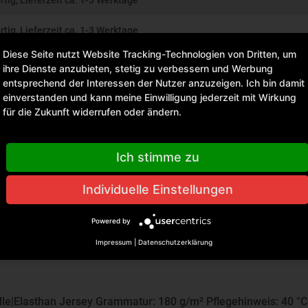
rtig, Lieferzeit ca. 1-3 Werktage
rtig, Lieferzeit ca. 1-3 Werktage
Diese Seite nutzt Website Tracking-Technologien von Dritten, um
rtig, Lieferzeit ca. 1-3 Werktage
ihre Dienste anzubieten, stetig zu verbessern und Werbung
entsprechend der Interessen der Nutzer anzuzeigen. Ich bin damit
rtig, Lieferzeit ca. 1-3 Werktage
einverstanden und kann meine Einwilligung jederzeit mit Wirkung
für die Zukunft widerrufen oder ändern.
Ich stimme zu
Individuelle Einstellungen
Powered by
Impressum
|
Datenschutzerklärung
e|Elasthan Jersey Grammatur: 180 g/m² Pflegehinweis: 40 °C