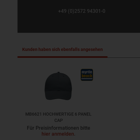
+49 (0)2572 94301-0
Kunden haben sich ebenfalls angesehen
MB6621 HOCHWERTIGE 6 PANEL
CAP
MB6621
Für Preisinformationen bitte
hier anmelden
.