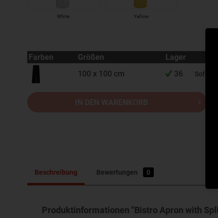
White
Yellow
Farben
Größen
Lager
100 x 100 cm
36
Sofort 
IN DEN WARENKORB
Beschreibung
Bewertungen
0
Produktinformationen "Bistro Apron with Spli