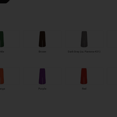
ttle
Brown
Dark Grey (ca. Pantone 431)
ange
Purple
Red