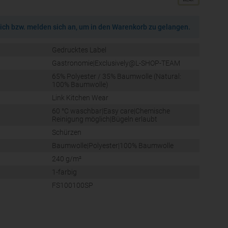
ich bzw. melden sich an, um in den Warenkorb zu gelangen.
Gedrucktes Label
Gastronomie|Exclusively@L-SHOP-TEAM
65% Polyester / 35% Baumwolle (Natural:
100% Baumwolle)
Link Kitchen Wear
60 °C waschbar|Easy care|Chemische
Reinigung möglich|Bügeln erlaubt
Schürzen
Baumwolle|Polyester|100% Baumwolle
240 g/m²
1-farbig
FS100100SP