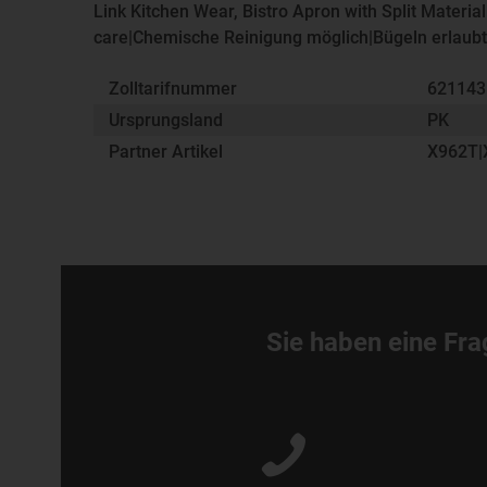
Link Kitchen Wear, Bistro Apron with Split Mate
care|Chemische Reinigung möglich|Bügeln erlau
Zolltarifnummer
62114
Ursprungsland
PK
Partner Artikel
X962T|
Sie haben eine Fra