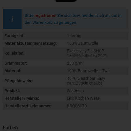
Bitte
registrieren
Sie sich bzw. melden sich an, um in
den Warenkorb zu gelangen.
Farbigkeit:
1-farbig
Materialzusammensetzung:
100% Baumwolle
Exclusively@L-SHOP-
Kollektion:
TEAM|Neuheiten 2021
Grammatur:
230 g/m²
Material:
100% Baumwolle + Twill
40 °C waschbar|Easy
Pflegehinweis:
care|Bügeln erlaubt
Produkt:
Schürzen
Hersteller / Marke:
Link Kitchen Wear
Herstellerartikelnummer:
BBQC8070