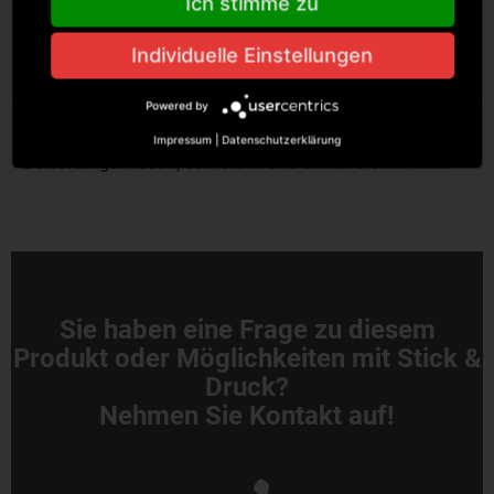
Ich stimme zu
Beschreibung
Link Kitchen Wear, Cotton Barbecue Apron Material:
Individuelle Einstellungen
100% Baumwolle Twill Grammatur: 230 g/m²...
mehr
Powered by
Bewertungen
0
Impressum
|
Datenschutzerklärung
Bewertungen lesen, schreiben und diskutieren...
mehr
Sie haben eine Frage zu diesem
Produkt oder Möglichkeiten mit Stick &
Druck?
Nehmen Sie Kontakt auf!