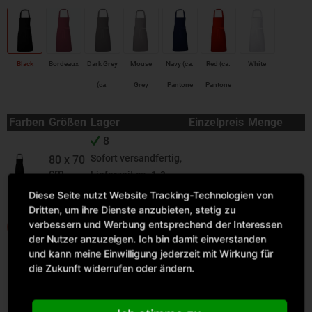
Black
Bordeaux
Dark Grey
Mouse
Navy (ca.
Red (ca.
White
(ca.
Grey
Pantone
Pantone
Pantone
2766)
200)
Farben
Größen
Lager
Einzelpreis
Menge
431)
8
Sofort versandfertig,
80 x 70
cm
Lieferzeit ca. 1-3
Werktage
Diese Seite nutzt Website Tracking-Technologien von
Dritten, um ihre Dienste anzubieten, stetig zu
verbessern und Werbung entsprechend der Interessen
IN DEN WARENKORB
der Nutzer anzuzeigen. Ich bin damit einverstanden
und kann meine Einwilligung jederzeit mit Wirkung für
die Zukunft widerrufen oder ändern.