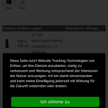
Black
White
Farben
Größen
Lager
Einzelpreis
Menge
116
Sofort versandfertig,
100 x
100 cm
Lieferzeit ca. 1-3
Werktage
Diese Seite nutzt Website Tracking-Technologien von
IN DEN WARENKORB
Dritten, um ihre Dienste anzubieten, stetig zu
verbessern und Werbung entsprechend der Interessen
der Nutzer anzuzeigen. Ich bin damit einverstanden
und kann meine Einwilligung jederzeit mit Wirkung für
die Zukunft widerrufen oder ändern.
Beschreibung
Ich stimme zu
Exner, Vorbinder 100 x 100 cm Material: 100% Polyester