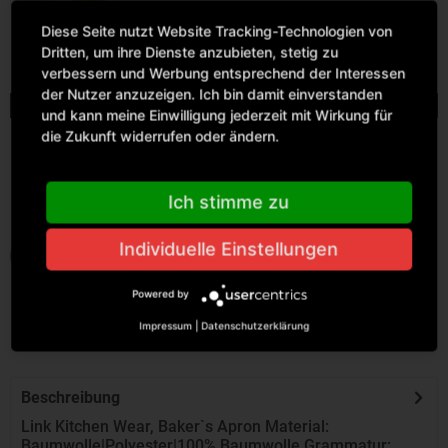
White
Yellow
Diese Seite nutzt Website Tracking-Technologien von
Dritten, um ihre Dienste anzubieten, stetig zu
verbessern und Werbung entsprechend der Interessen
der Nutzer anzuzeigen. Ich bin damit einverstanden
Farben
Größen
Lager
Einzelpreis
Menge
und kann meine Einwilligung jederzeit mit Wirkung für
83
die Zukunft widerrufen oder ändern.
Sofort versandfertig,
90 x 50
cm
Lieferzeit ca. 1-3
Ich stimme zu
Werktage
Individuelle Einstellungen
IN DEN WARENKORB
Powered by
Impressum
|
Datenschutzerklärung
Beschreibung
Link Kitchen Wear, Baker`s Apron Material:
Baumwolle|Polyester|100% Baumwolle Grammatur: