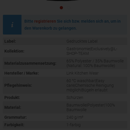
Bitte
registrieren
Sie sich bzw. melden sich an, um in
den Warenkorb zu gelangen.
Label:
Gedrucktes Label
Gastronomie|Exclusively@L-
Kollektion:
SHOP-TEAM
65% Polyester / 35% Baumwolle
Materialzusammensetzung:
(Natural: 100% Baumwolle)
Hersteller / Marke:
Link Kitchen Wear
60 °C waschbar|Easy
Pflegehinweis:
care|Chemische Reinigung
möglich|Bügeln erlaubt
Produkt:
Schürzen
Baumwolle|Polyester|100%
Material:
Baumwolle
Grammatur:
240 g/m²
Farbigkeit:
1-farbig