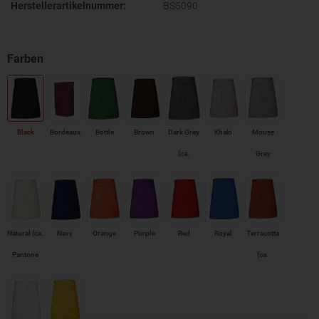
Herstellerartikelnummer:
BS5090
Black
Bordeaux
Bottle
Brown
Dark Grey
Khaki
Mouse
(ca.
Grey
Pantone
431)
Natural (ca.
Navy
Orange
Purple
Red
Royal
Terracotta
Pantone
(ca.
7499)
Pantone
4840)