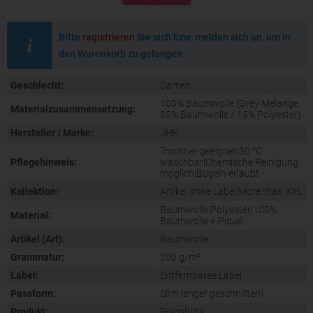
Bitte
registrieren
Sie sich bzw. melden sich an, um in
den Warenkorb zu gelangen.
Geschlecht:
Damen
100% Baumwolle (Grey Melange:
Materialzusammensetzung:
85% Baumwolle / 15% Polyester)
Hersteller / Marke:
JHK
Trockner geeignet|30 °C
Pflegehinweis:
waschbar|Chemische Reinigung
möglich|Bügeln erlaubt
Kollektion:
Artikel ohne Label|More than XXL
Baumwolle|Polyester|100%
Material:
Baumwolle + Piqué
Artikel (Art):
Baumwolle
Grammatur:
200 g/m²
Label:
Entfernbares Label
Passform:
Slim (enger geschnitten)
Produkt:
Poloshirts