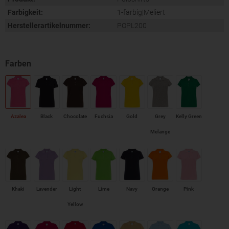
Farbigkeit:
1-farbig|Meliert
Herstellerartikelnummer:
POPL200
Azalea
Black
Chocolate
Fuchsia
Gold
Grey
Kelly Green
Melange
Khaki
Lavender
Light
Lime
Navy
Orange
Pink
Yellow