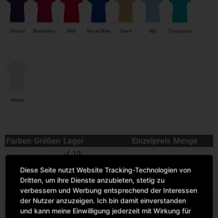
Purple
Raspberry
Red
Royal Blue
Sand
Sky
Turquoise
White
Farben
Größen
Lager
Einzelpreis
Menge
10
Sofort versandfertig,
Diese Seite nutzt Website Tracking-Technologien von
S
Lieferzeit ca. 1-3
Dritten, um ihre Dienste anzubieten, stetig zu
Werktage
verbessern und Werbung entsprechend der Interessen
der Nutzer anzuzeigen. Ich bin damit einverstanden
8
und kann meine Einwilligung jederzeit mit Wirkung für
Sofort versandfertig,