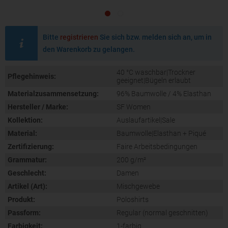
Bitte
registrieren
Sie sich bzw. melden sich an, um in
den Warenkorb zu gelangen.
40 °C waschbar|Trockner
Pflegehinweis:
geeignet|Bügeln erlaubt
Materialzusammensetzung:
96% Baumwolle / 4% Elasthan
Hersteller / Marke:
SF Women
Kollektion:
Auslaufartikel|Sale
Material:
Baumwolle|Elasthan + Piqué
Zertifizierung:
Faire Arbeitsbedingungen
Grammatur:
200 g/m²
Geschlecht:
Damen
Artikel (Art):
Mischgewebe
Produkt:
Poloshirts
Passform:
Regular (normal geschnitten)
Farbigkeit:
1-farbig