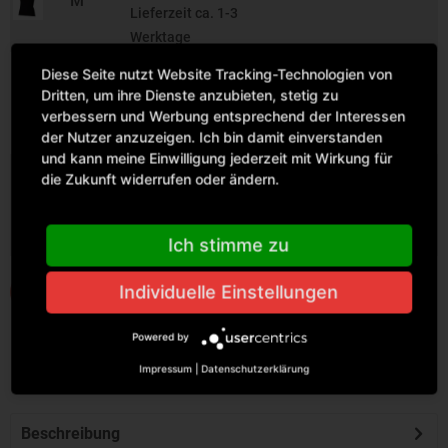
M
Lieferzeit ca. 1-3
Werktage
36
Diese Seite nutzt Website Tracking-Technologien von
Sofort versandfertig,
Dritten, um ihre Dienste anzubieten, stetig zu
L
verbessern und Werbung entsprechend der Interessen
Lieferzeit ca. 1-3
der Nutzer anzuzeigen. Ich bin damit einverstanden
Werktage
und kann meine Einwilligung jederzeit mit Wirkung für
3
die Zukunft widerrufen oder ändern.
Sofort versandfertig,
XL
Lieferzeit ca. 1-3
Werktage
Ich stimme zu
Individuelle Einstellungen
IN DEN WARENKORB
Powered by
Impressum
|
Datenschutzerklärung
Beschreibung