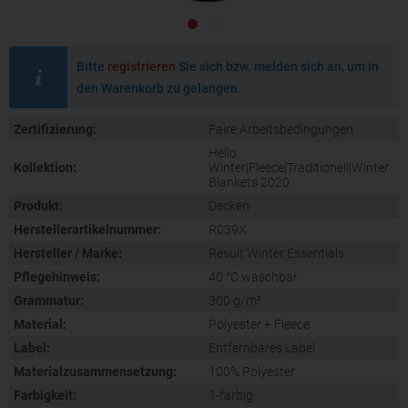
Bitte
registrieren
Sie sich bzw. melden sich an, um in
den Warenkorb zu gelangen.
Zertifizierung:
Faire Arbeitsbedingungen
Hello
Kollektion:
Winter|Fleece|Traditionell|Winter
Blankets 2020
Produkt:
Decken
Herstellerartikelnummer:
R039X
Hersteller / Marke:
Result Winter Essentials
Pflegehinweis:
40 °C waschbar
Grammatur:
300 g/m²
Material:
Polyester + Fleece
Label:
Entfernbares Label
Materialzusammensetzung:
100% Polyester
Farbigkeit:
1-farbig