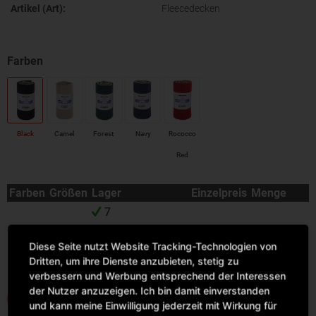
Artikel (Art):
Fleecedecken
Black
Camel
Forest
Navy
Rococco
Red
Farben
Größen
Lager
Einzelpreis
Menge
7
Sofort versandfertig,
175 x
140 cm
Diese Seite nutzt Website Tracking-Technologien von
Lieferzeit ca. 1-3
Dritten, um ihre Dienste anzubieten, stetig zu
Werktage
verbessern und Werbung entsprechend der Interessen
der Nutzer anzuzeigen. Ich bin damit einverstanden
IN DEN WARENKORB
und kann meine Einwilligung jederzeit mit Wirkung für