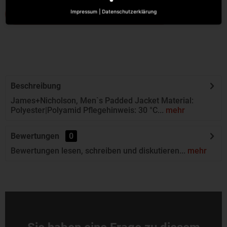
Impressum
|
Datenschutzerklärung
IN DEN WARENKORB
Beschreibung
James+Nicholson, Men`s Padded Jacket Material:
Polyester|Polyamid Pflegehinweis: 30 °C...
mehr
Bewertungen
0
Bewertungen lesen, schreiben und diskutieren...
mehr