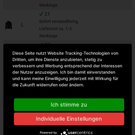
Werktage
21
Sofort versandfertig,
L
Lieferzeit ca. 1-3
Werktage
28
Sofort versandfertig,
Diese Seite nutzt Website Tracking-Technologien von
XL
Dritten, um ihre Dienste anzubieten, stetig zu
Lieferzeit ca. 1-3
verbessern und Werbung entsprechend der Interessen
Werktage
der Nutzer anzuzeigen. Ich bin damit einverstanden
10
und kann meine Einwilligung jederzeit mit Wirkung für
Sofort versandfertig,
die Zukunft widerrufen oder ändern.
XXL
Lieferzeit ca. 1-3
Werktage
Ich stimme zu
13
Sofort versandfertig,
3XL
Individuelle Einstellungen
Lieferzeit ca. 1-3
Werktage
Powered by