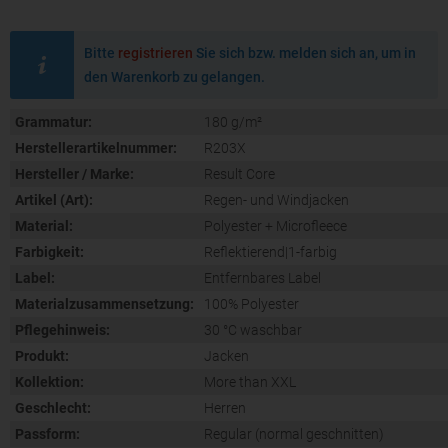
Bitte
registrieren
Sie sich bzw. melden sich an, um in
den Warenkorb zu gelangen.
Grammatur:
180 g/m²
Herstellerartikelnummer:
R203X
Hersteller / Marke:
Result Core
Artikel (Art):
Regen- und Windjacken
Material:
Polyester + Microfleece
Farbigkeit:
Reflektierend|1-farbig
Label:
Entfernbares Label
Materialzusammensetzung:
100% Polyester
Pflegehinweis:
30 °C waschbar
Produkt:
Jacken
Kollektion:
More than XXL
Geschlecht:
Herren
Passform:
Regular (normal geschnitten)