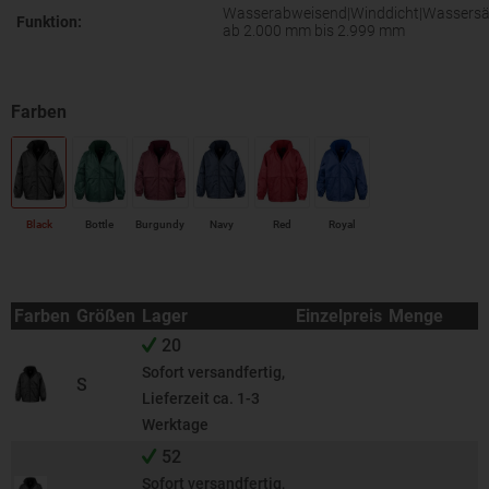
Wasserabweisend|Winddicht|Wassersä
Funktion:
ab 2.000 mm bis 2.999 mm
Black
Bottle
Burgundy
Navy
Red
Royal
Farben
Größen
Lager
Einzelpreis
Menge
20
Sofort versandfertig,
S
Lieferzeit ca. 1-3
Werktage
52
Sofort versandfertig,