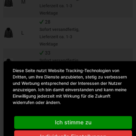
M
Lieferzeit ca. 1-3
Werktage
28
Sofort versandfertig,
L
Lieferzeit ca. 1-3
Werktage
33
Sofort versandfertig,
XL
Lieferzeit ca. 1-3
Diese Seite nutzt Website Tracking-Technologien von
Werktage
Dritten, um ihre Dienste anzubieten, stetig zu verbessern
und Werbung entsprechend der Interessen der Nutzer
4
anzuzeigen. Ich bin damit einverstanden und kann meine
Sofort versandfertig,
XXL
Einwilligung jederzeit mit Wirkung für die Zukunft
Lieferzeit ca. 1-3
widerrufen oder ändern.
Werktage
19
Ich stimme zu
Sofort versandfertig,
3XL
Lieferzeit ca. 1-3