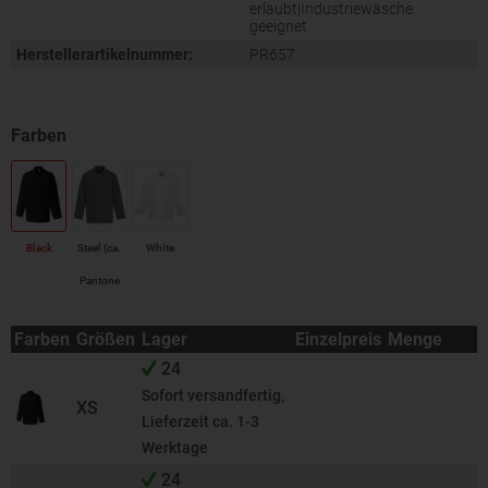
erlaubt|Industriewäsche
geeignet
Herstellerartikelnummer:
PR657
Black
Steel (ca.
White
Pantone
7545)
Farben
Größen
Lager
Einzelpreis
Menge
24
Sofort versandfertig,
XS
Lieferzeit ca. 1-3
Werktage
24