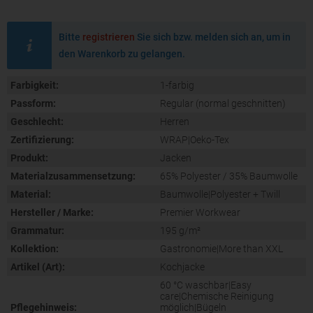
Bitte
registrieren
Sie sich bzw. melden sich an, um in
den Warenkorb zu gelangen.
Farbigkeit:
1-farbig
Passform:
Regular (normal geschnitten)
Geschlecht:
Herren
Zertifizierung:
WRAP|Oeko-Tex
Produkt:
Jacken
Materialzusammensetzung:
65% Polyester / 35% Baumwolle
Material:
Baumwolle|Polyester + Twill
Hersteller / Marke:
Premier Workwear
Grammatur:
195 g/m²
Kollektion:
Gastronomie|More than XXL
Artikel (Art):
Kochjacke
60 °C waschbar|Easy
care|Chemische Reinigung
Pflegehinweis:
möglich|Bügeln