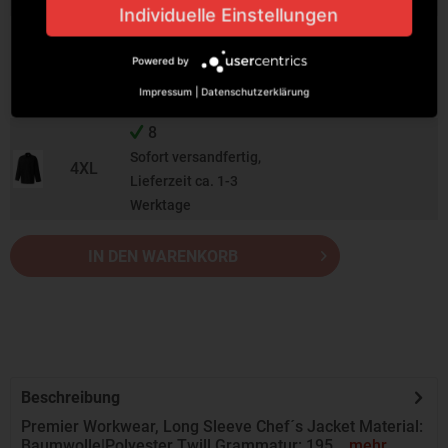
Werktage
Individuelle Einstellungen
5
Sofort versandfertig,
Powered by
3XL
Lieferzeit ca. 1-3
Impressum
|
Datenschutzerklärung
Werktage
8
Sofort versandfertig,
4XL
Lieferzeit ca. 1-3
Werktage
IN DEN WARENKORB
Beschreibung
Premier Workwear, Long Sleeve Chef´s Jacket Material:
Baumwolle|Polyester Twill Grammatur: 195...
mehr