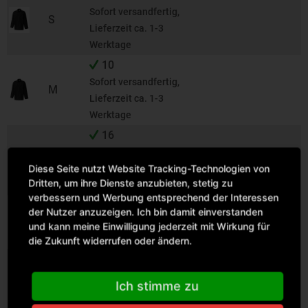
Sofort versandfertig,
S
Lieferzeit ca. 1-3
Werktage
10
Sofort versandfertig,
M
Lieferzeit ca. 1-3
Werktage
16
Sofort versandfertig,
L
Diese Seite nutzt Website Tracking-Technologien von
Lieferzeit ca. 1-3
Dritten, um ihre Dienste anzubieten, stetig zu
Werktage
verbessern und Werbung entsprechend der Interessen
Liefertermin
der Nutzer anzuzeigen. Ich bin damit einverstanden
XL
erhalten Sie mit der
und kann meine Einwilligung jederzeit mit Wirkung für
Auftragsbestätigung
die Zukunft widerrufen oder ändern.
14
Sofort versandfertig,
XXL
Ich stimme zu
Lieferzeit ca. 1-3