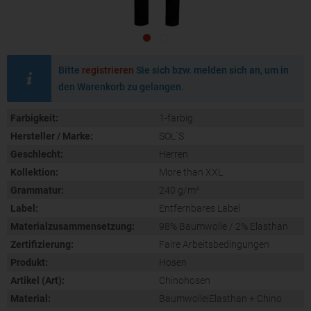
Bitte
registrieren
Sie sich bzw. melden sich an, um in
den Warenkorb zu gelangen.
Farbigkeit:
1-farbig
Hersteller / Marke:
SOL´S
Geschlecht:
Herren
Kollektion:
More than XXL
Grammatur:
240 g/m²
Label:
Entfernbares Label
Materialzusammensetzung:
98% Baumwolle / 2% Elasthan
Zertifizierung:
Faire Arbeitsbedingungen
Produkt:
Hosen
Artikel (Art):
Chinohosen
Material:
Baumwolle|Elasthan + Chino