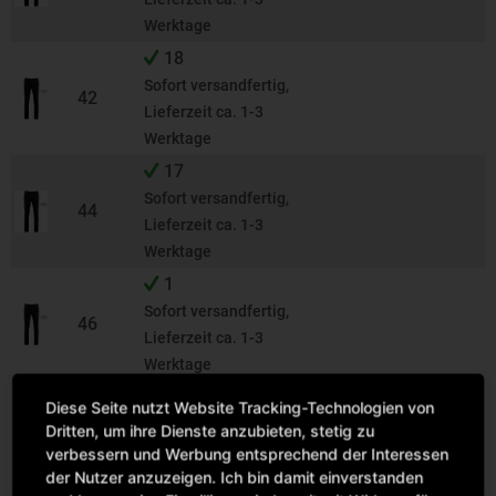
Werktage
18
Sofort versandfertig,
42
Lieferzeit ca. 1-3
Werktage
17
Sofort versandfertig,
44
Lieferzeit ca. 1-3
Werktage
1
Sofort versandfertig,
46
Lieferzeit ca. 1-3
Werktage
5
Diese Seite nutzt Website Tracking-Technologien von
Sofort versandfertig,
Dritten, um ihre Dienste anzubieten, stetig zu
48
Lieferzeit ca. 1-3
verbessern und Werbung entsprechend der Interessen
der Nutzer anzuzeigen. Ich bin damit einverstanden
Werktage