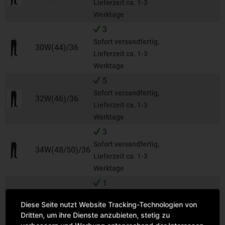
Lieferzeit ca. 1-3
Werktage
3
Sofort versandfertig,
30W(44)/36
Lieferzeit ca. 1-3
Werktage
5
Sofort versandfertig,
32W(46)/36
Lieferzeit ca. 1-3
Werktage
3
Sofort versandfertig,
34W(48/50)/36
Lieferzeit ca. 1-3
Werktage
1
Sofort versandfertig,
36W(50/52)/36
Diese Seite nutzt Website Tracking-Technologien von
Lieferzeit ca. 1-3
Dritten, um ihre Dienste anzubieten, stetig zu
Werktage