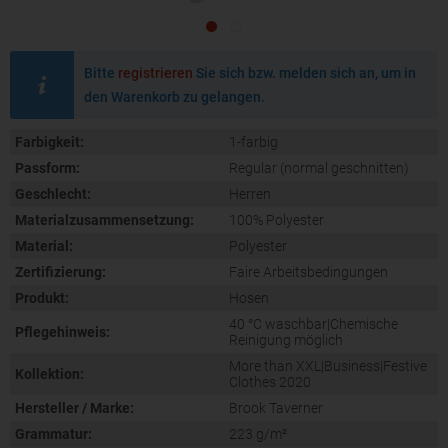
Bitte
registrieren
Sie sich bzw. melden sich an, um in
den Warenkorb zu gelangen.
Farbigkeit:
1-farbig
Passform:
Regular (normal geschnitten)
Geschlecht:
Herren
Materialzusammensetzung:
100% Polyester
Material:
Polyester
Zertifizierung:
Faire Arbeitsbedingungen
Produkt:
Hosen
40 °C waschbar|Chemische
Pflegehinweis:
Reinigung möglich
More than XXL|Business|Festive
Kollektion:
Clothes 2020
Hersteller / Marke:
Brook Taverner
Grammatur:
223 g/m²