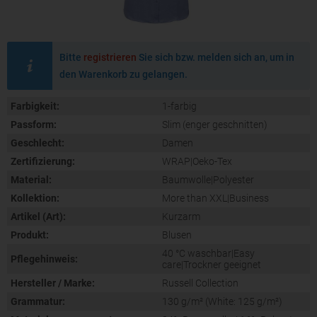
Bitte
registrieren
Sie sich bzw. melden sich an, um in
den Warenkorb zu gelangen.
Farbigkeit:
1-farbig
Passform:
Slim (enger geschnitten)
Geschlecht:
Damen
Zertifizierung:
WRAP|Oeko-Tex
Material:
Baumwolle|Polyester
Kollektion:
More than XXL|Business
Artikel (Art):
Kurzarm
Produkt:
Blusen
40 °C waschbar|Easy
Pflegehinweis:
care|Trockner geeignet
Hersteller / Marke:
Russell Collection
Grammatur:
130 g/m² (White: 125 g/m²)