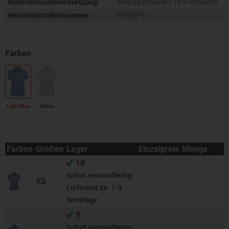
Materialzusammensetzung:
84% Baumwolle / 16% Polyester
Herstellerartikelnummer:
R-963F-0
Light Blue
White
Farben
Größen
Lager
Einzelpreis
Menge
18
Sofort versandfertig,
XS
Lieferzeit ca. 1-3
Werktage
9
Sofort versandfertig,