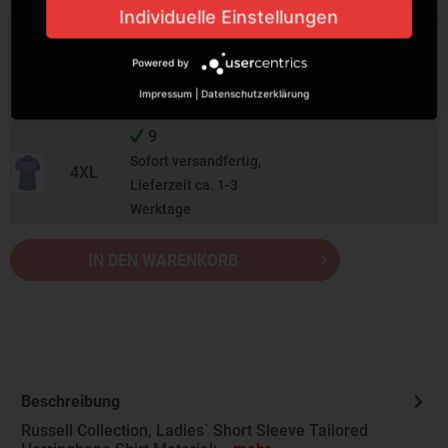
Werktage
Individuelle Einstellungen
16
Sofort versandfertig,
Powered by
3XL
Lieferzeit ca. 1-3
Impressum
|
Datenschutzerklärung
Werktage
9
Sofort versandfertig,
4XL
Lieferzeit ca. 1-3
Werktage
IN DEN WARENKORB
Beschreibung
Russell Collection, Ladies` Short Sleeve Tailored