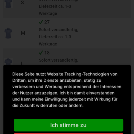
S
Lieferzeit ca. 1-3
Werktage
27
Sofort versandfertig,
M
Lieferzeit ca. 1-3
Werktage
18
Sofort versandfertig,
L
Lieferzeit ca. 1-3
Diese Seite nutzt Website Tracking-Technologien von
Werktage
Dritten, um ihre Dienste anzubieten, stetig zu
7
verbessern und Werbung entsprechend der Interessen
Sofort versandfertig,
der Nutzer anzuzeigen. Ich bin damit einverstanden
XL
Lieferzeit ca. 1-3
und kann meine Einwilligung jederzeit mit Wirkung für
Werktage
die Zukunft widerrufen oder ändern.
85
Sofort versandfertig,
XXL
Ich stimme zu
Lieferzeit ca. 1-3