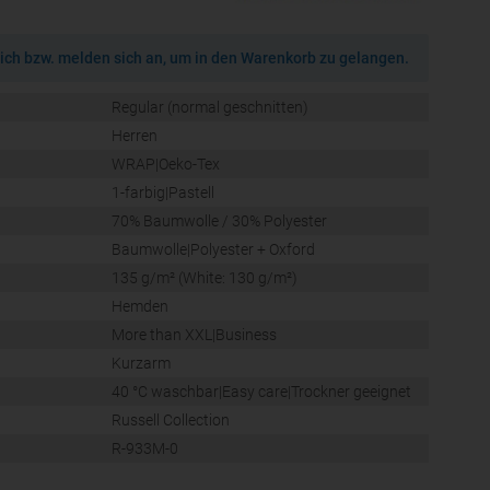
ich bzw. melden sich an, um in den Warenkorb zu gelangen.
Regular (normal geschnitten)
Herren
WRAP|Oeko-Tex
1-farbig|Pastell
70% Baumwolle / 30% Polyester
Baumwolle|Polyester + Oxford
135 g/m² (White: 130 g/m²)
Hemden
More than XXL|Business
Kurzarm
40 °C waschbar|Easy care|Trockner geeignet
Russell Collection
R-933M-0