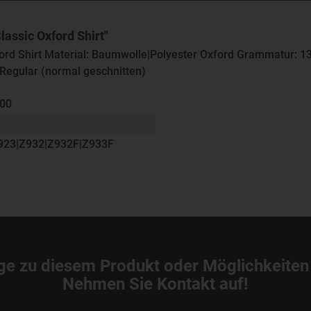
assic Oxford Shirt"
ford Shirt Material: Baumwolle|Polyester Oxford Grammatur: 1
 Regular (normal geschnitten)
000
923|Z932|Z932F|Z933F
ge zu diesem Produkt oder Möglichkeiten
Nehmen Sie Kontakt auf!