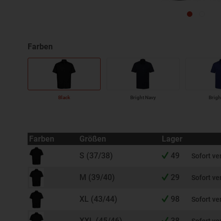
Black
Bright Navy
Brigh
Farben
Größen
Lager
S (37/38)
49
Sofort ve
M (39/40)
29
Sofort ve
XL (43/44)
98
Sofort ve
XXL (45/46)
38