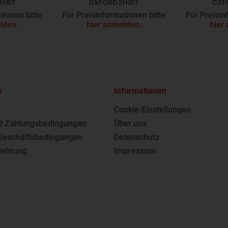
HIRT
OXFORD SHIRT
OXF
F
Z932F
tionen bitte
Für Preisinformationen bitte
Für Preisin
lden
.
hier anmelden
.
hier
e
Informationen
Cookie-Einstellungen
d Zahlungsbedingungen
Über uns
Geschäftsbedingungen
Datenschutz
lehrung
Impressum