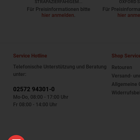
STRAPAZIERFÄHIGEM...
OXFORD S
JN643
Z933
Für Preisinformationen bitte
Für Preisinforma
hier anmelden
.
hier anme
Service Hotline
Shop Servic
Telefonische Unterstützung und Beratung
Retouren
unter:
Versand- un
Allgemeine 
02572 94301-0
Widerrufsbe
Mo-Do, 08:00 - 17:00 Uhr
Fr 08:00 - 14:00 Uhr