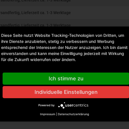
rsandfertig, Lieferzeit ca. 1-3 Werktage
rsandfertig, Lieferzeit ca. 1-3 Werktage
rsandfertig, Lieferzeit ca. 1-3 Werktage
Diese Seite nutzt Website Tracking-Technologien von Dritten, um
rsandfertig, Lieferzeit ca. 1-3 Werktage
ihre Dienste anzubieten, stetig zu verbessern und Werbung
entsprechend der Interessen der Nutzer anzuzeigen. Ich bin damit
rsandfertig, Lieferzeit ca. 1-3 Werktage
einverstanden und kann meine Einwilligung jederzeit mit Wirkung
für die Zukunft widerrufen oder ändern.
rsandfertig, Lieferzeit ca. 1-3 Werktage
Ich stimme zu
Individuelle Einstellungen
Powered by
Impressum
|
Datenschutzerklärung