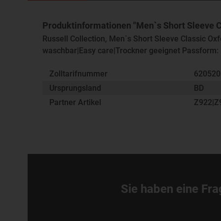
Produktinformationen "Men`s Short Sleeve Cl
Russell Collection, Men`s Short Sleeve Classic Ox
waschbar|Easy care|Trockner geeignet Passform:
Zolltarifnummer
62052
Ursprungsland
BD
Partner Artikel
Z922|Z
Sie haben eine Fra