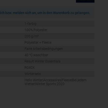
ich bzw. melden sich an, um in den Warenkorb zu gelangen.
1-farbig
100% Polyester
200 g/m²
Polyester + Fleece
Faire Arbeitsbedingungen
40 °C waschbar
Result Winter Essentials
R040X
Wintersets
Hello Winter|Accessoires|Fleece|Bei jedem
Wetter|Winter Sports 2020