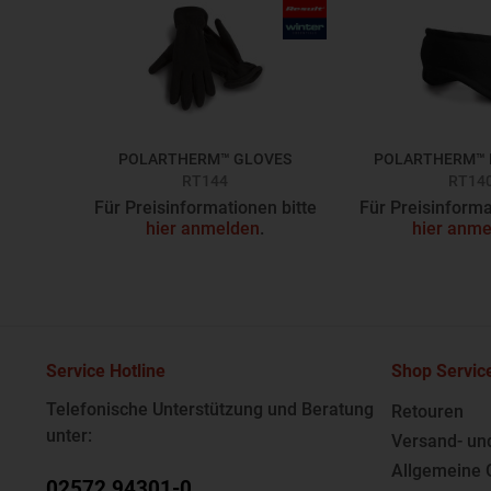
POLARTHERM™ GLOVES
POLARTHERM™ 
RT144
RT14
Für Preisinformationen bitte
Für Preisinforma
hier anmelden
.
hier anme
Service Hotline
Shop Servic
Telefonische Unterstützung und Beratung
Retouren
unter:
Versand- un
Allgemeine 
02572 94301-0