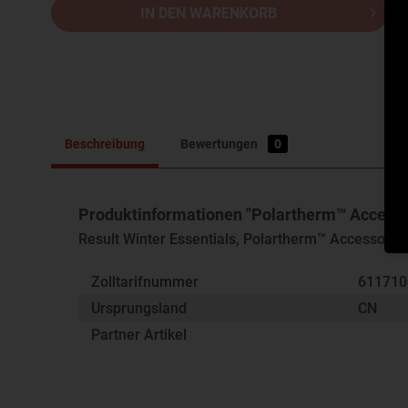
IN DEN WARENKORB
Beschreibung
Bewertungen
0
Produktinformationen "Polartherm™ Accesso
Result Winter Essentials, Polartherm™ Accessory 
Zolltarifnummer
61171
Ursprungsland
CN
Partner Artikel