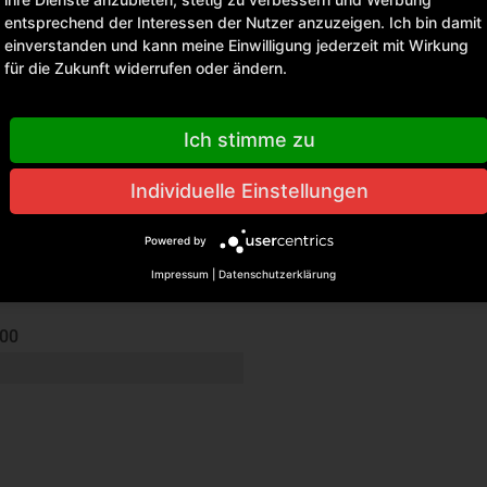
entsprechend der Interessen der Nutzer anzuzeigen. Ich bin damit
einverstanden und kann meine Einwilligung jederzeit mit Wirkung
für die Zukunft widerrufen oder ändern.
Ich stimme zu
Individuelle Einstellungen
Powered by
ry Set"
Impressum
|
Datenschutzerklärung
Set Material: Polyester Fleece Grammatur: 200 g/m² Pflegehi
000