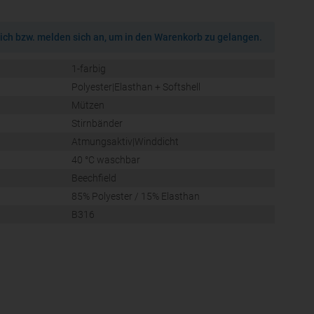
ich bzw. melden sich an, um in den Warenkorb zu gelangen.
1-farbig
Polyester|Elasthan + Softshell
Mützen
Stirnbänder
Atmungsaktiv|Winddicht
40 °C waschbar
Beechfield
85% Polyester / 15% Elasthan
B316