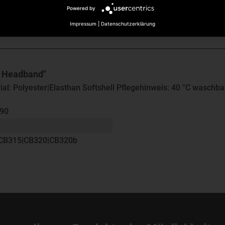
Powered by
Impressum
|
Datenschutzerklärung
h Headband"
ial: Polyester|Elasthan Softshell Pflegehinweis: 40 °C waschb
090
CB315|CB320|CB320b