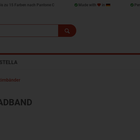
bis zu 15 Farben nach Pantone C
Made with
in
Per
STELLA
tirnbänder
EADBAND