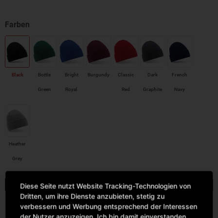
Black
Bottle
Bright
Burgundy
Classic
Dark
French
Green
Royal
Red
Graphite
Navy
Heather
Grey
Farben
Größen
Lager
Einzelpreis
Menge
Diese Seite nutzt Website Tracking-Technologien von
Dritten, um ihre Dienste anzubieten, stetig zu
6070
verbessern und Werbung entsprechend der Interessen
Sofort versandfertig,
One
der Nutzer anzuzeigen. Ich bin damit einverstanden