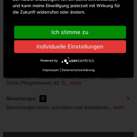
Size
Lieferzeit ca. 1-3
und kann meine Einwilligung jederzeit mit Wirkung für
Werktage
die Zukunft widerrufen oder ändern.
IN DEN WARENKORB
Ich stimme zu
Individuelle Einstellungen
Powered by
Beschreibung
Impressum
|
Datenschutzerklärung
Beechfield, Thinsulate™ Beanie Material: Polyacryl
Strick Pflegehinweis: 40 °C...
mehr
Bewertungen
0
Bewertungen lesen, schreiben und diskutieren...
mehr