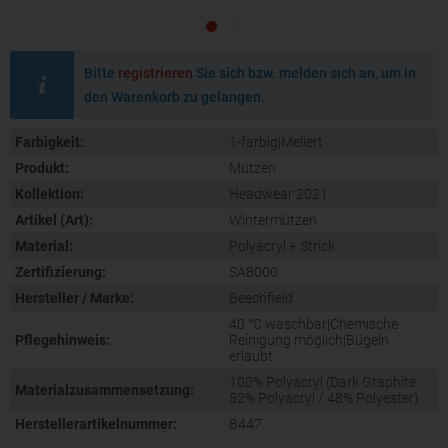
Bitte
registrieren
Sie sich bzw. melden sich an, um in
den Warenkorb zu gelangen.
Farbigkeit:
1-farbig|Meliert
Produkt:
Mützen
Kollektion:
Headwear 2021
Artikel (Art):
Wintermützen
Material:
Polyacryl + Strick
Zertifizierung:
SA8000
Hersteller / Marke:
Beechfield
40 °C waschbar|Chemische
Pflegehinweis:
Reinigung möglich|Bügeln
erlaubt
100% Polyacryl (Dark Graphite:
Materialzusammensetzung:
52% Polyacryl / 48% Polyester)
Herstellerartikelnummer:
B447