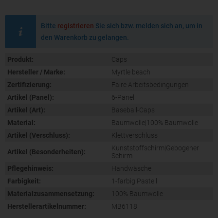
Bitte
registrieren
Sie sich bzw. melden sich an, um in
den Warenkorb zu gelangen.
Produkt:
Caps
Hersteller / Marke:
Myrtle beach
Zertifizierung:
Faire Arbeitsbedingungen
Artikel (Panel):
6-Panel
Artikel (Art):
Baseball-Caps
Material:
Baumwolle|100% Baumwolle
Artikel (Verschluss):
Klettverschluss
Kunststoffschirm|Gebogener
Artikel (Besonderheiten):
Schirm
Pflegehinweis:
Handwäsche
Farbigkeit:
1-farbig|Pastell
Materialzusammensetzung:
100% Baumwolle
Herstellerartikelnummer:
MB6118