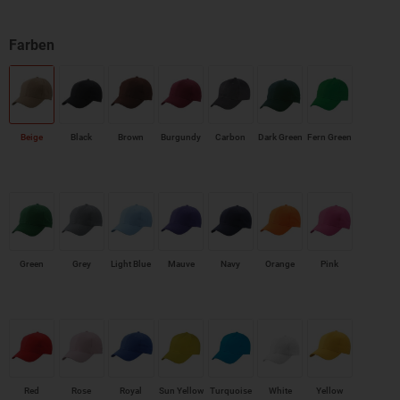
Beige
Black
Brown
Burgundy
Carbon
Dark Green
Fern Green
Green
Grey
Light Blue
Mauve
Navy
Orange
Pink
Red
Rose
Royal
Sun Yellow
Turquoise
White
Yellow