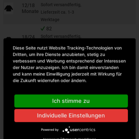
Sofort versandfertig,
12/18
Monate
Lieferzeit ca. 1-3
Werktage
82
Sofort versandfertig,
18/24
Month
Lieferzeit ca. 1-3
Diese Seite nutzt Website Tracking-Technologien von
Werktage
Dritten, um ihre Dienste anzubieten, stetig zu
60
verbessern und Werbung entsprechend der Interessen
der Nutzer anzuzeigen. Ich bin damit einverstanden
Sofort versandfertig,
24/36
und kann meine Einwilligung jederzeit mit Wirkung für
Monate
Lieferzeit ca. 1-3
die Zukunft widerrufen oder ändern.
Werktage
30
Sofort versandfertig,
3-4
Ich stimme zu
Jahre
Lieferzeit ca. 1-3
Werktage
Individuelle Einstellungen
60
Powered by
Sofort versandfertig,
6/12
Monate
Lieferzeit ca. 1-3