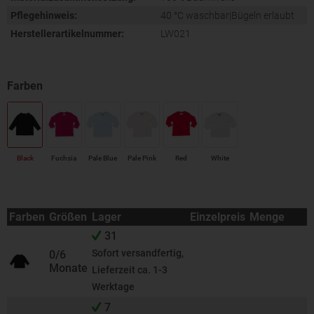
Pflegehinweis:
40 °C waschbar|Bügeln erlaubt
Herstellerartikelnummer:
LW021
Black
Fuchsia
Pale Blue
Pale Pink
Red
White
Farben
Größen
Lager
Einzelpreis
Menge
31
Sofort versandfertig,
0/6
Monate
Lieferzeit ca. 1-3
Werktage
7