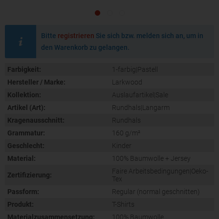
Bitte
registrieren
Sie sich bzw. melden sich an, um in
den Warenkorb zu gelangen.
Farbigkeit:
1-farbig|Pastell
Hersteller / Marke:
Larkwood
Kollektion:
Auslaufartikel|Sale
Artikel (Art):
Rundhals|Langarm
Kragenausschnitt:
Rundhals
Grammatur:
160 g/m²
Geschlecht:
Kinder
Material:
100% Baumwolle + Jersey
Faire Arbeitsbedingungen|Oeko-
Zertifizierung:
Tex
Passform:
Regular (normal geschnitten)
Produkt:
T-Shirts
Materialzusammensetzung:
100% Baumwolle